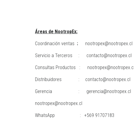
Áreas de NootropEx:
Coordinación ventas
:
nootropex@nootropex.cl
Servicio a Terceros : contacto@nootropex.cl
Consultas Productos : nootropex@nootropex.c
Distribuidores : contacto@nootropex.cl
Gerencia : gerencia@nootropex.cl
nootropex@nootropex.cl
WhatsApp : +569 91707183